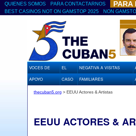
PARA
QUIENES SOMOS
PARA CONTACTARNOS
BEST CASINOS NOT ON GAMSTOP 2025
NON GAMSTO
VOCES DE
EL
NEGATIVA A VISITAS
APOYO
CASO
FAMILIARES
thecuban5.org
>
EEUU Actores & Artistas
EEUU ACTORES & AR