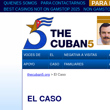
PARA
QUIENES SOMOS
PARA CONTACTARNOS
BEST CASINOS NOT ON GAMSTOP 2025
NON GAMSTO
VOCES DE
EL
NEGATIVA A VISITAS
APOYO
CASO
FAMILIARES
thecuban5.org
>
El Caso
EL CASO