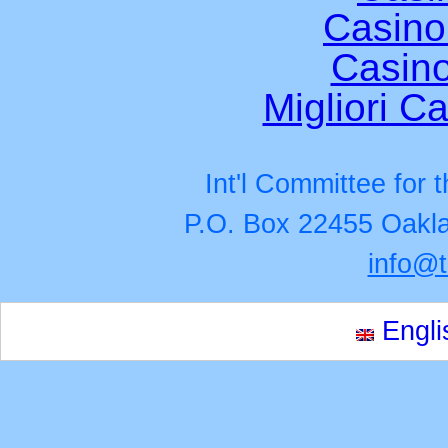
Casino
Casino
Migliori Ca
Int'l Committee for
P.O. Box 22455 Oakla
info@
Engli