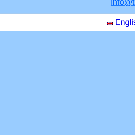
info@
Engli