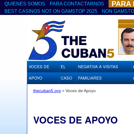
PARA
QUIENES SOMOS
PARA CONTACTARNOS
BEST CASINOS NOT ON GAMSTOP 2025
NON GAMSTO
VOCES DE
EL
NEGATIVA A VISITAS
APOYO
CASO
FAMILIARES
thecuban5.org
>
Voces de Apoyo
VOCES DE APOYO