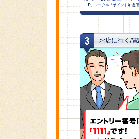
「P」マークや「ポイント加盟
お店に行く/