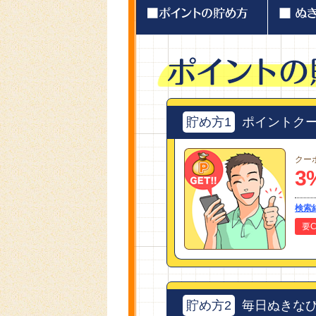
貯め方1
ポイントク
クー
3
検索
要C
貯め方2
毎日ぬきな