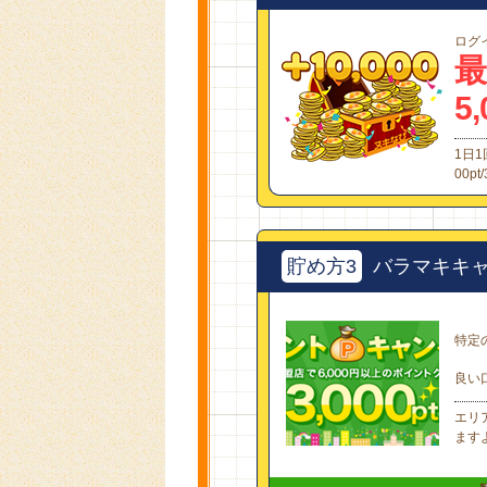
ログ
最
5
1日
00p
貯め方3
バラマキキ
特定
良い
エリ
ます