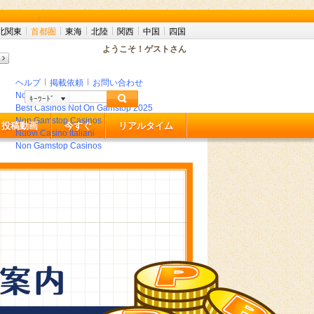
北関東
首都圏
東海
北陸
関西
中国
四国
ようこそ！ゲストさん
戻る
進む
ロリ系
|
めがね
|
ショートヘア
|
パイパン
|
ヘルプ
掲載依頼
お問い合わせ
Non Gamstop Casinos
ｷｰﾜｰﾄﾞ
Best Casinos Not On Gamstop 2025
Non Gamstop Casinos
投稿動画
今すぐ
リアルタイム
Nuovi Casino Italiani
Non Gamstop Casinos