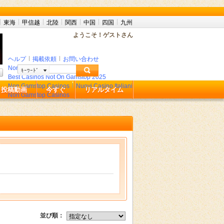
東海
甲信越
北陸
関西
中国
四国
九州
ようこそ！ゲストさん
ヘルプ
掲載依頼
お問い合わせ
Non Gamstop Casinos
ｷｰﾜｰﾄﾞ
戻る
進む
ロリ系
|
めがね
|
ショートヘア
|
パイパン
|
Best Casinos Not On Gamstop 2025
Non Gamstop Casinos
Nuovi Casino Italiani
投稿動画
今すぐ
リアルタイム
Non Gamstop Casinos
並び順：