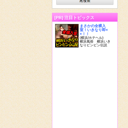
[PR] 注目トピックス
まさかの全裸入
室！いきなり即×
×！！
(横浜/ホテヘル)
横浜風俗 横浜いき
なりビンビン伝説