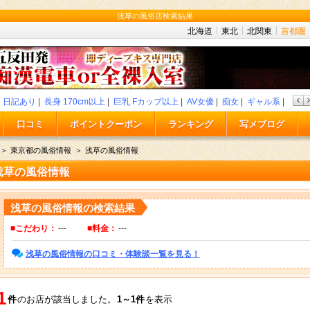
浅草の風俗店検索結果
北海道
東北
北関東
首都圏
日記あり
|
長身 170cm以上
|
巨乳 Fカップ以上
|
AV女優
|
痴女
|
ギャル系
|
妹・
口コミ
ポイントクーポン
ランキング
写メブログ
＞
東京都の風俗情報
＞
浅草の風俗情報
浅草の風俗情報
浅草の風俗情報の検索結果
■こだわり：
---
■料金：
---
アから探す
浅草の風俗情報の口コミ・体験談一覧を見る！
1
件
のお店が該当しました。
1～1件
を表示