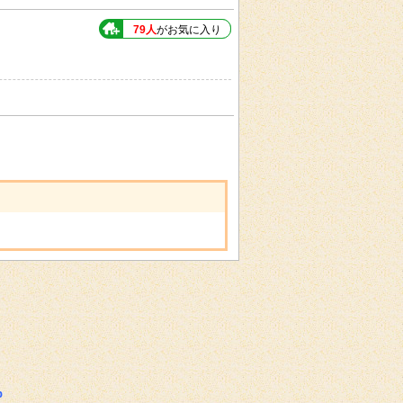
79人
がお気に入り
p