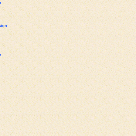
p
sion
p