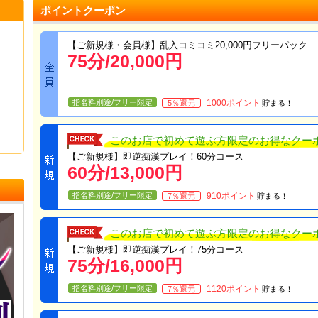
ポイントクーポン
【ご新規様・会員様】乱入コミコミ20,000円フリーパック
75
分/
20,000
円
指名料別途/フリー限定
1000
ポイント
5
％還元
貯まる！
このお店で初めて遊ぶ方限定のお得なクー
【ご新規様】即逆痴漢プレイ！60分コース
60
分/
13,000
円
ショップデータ
指名料別途/フリー限定
910
ポイント
7
％還元
貯まる！
このお店で初めて遊ぶ方限定のお得なクー
【ご新規様】即逆痴漢プレイ！75分コース
75
分/
16,000
円
指名料別途/フリー限定
1120
ポイント
7
％還元
貯まる！