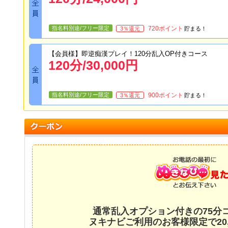
指名料別途/フリー限定
720
ポイント
3
％還元
貯まる！
【会員様】即逆痴漢プレイ！120分乱入OP付きコース
120
分/
30,000
円
指名料別途/フリー限定
900
ポイント
3
％還元
貯まる！
通常乱入オプション付きの75分コー
ヌキナビご利用のお客様限定で20,