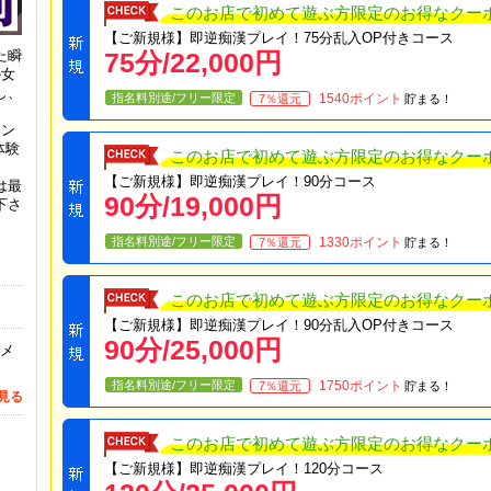
このお店で初めて遊ぶ方限定のお得なクー
【ご新規様】即逆痴漢プレイ！75分乱入OP付きコース
た瞬
75
分/
22,000
円
の女
し、
指名料別途/フリー限定
1540
ポイント
7
％還元
貯まる！
ョン
体験
このお店で初めて遊ぶ方限定のお得なクー
【ご新規様】即逆痴漢プレイ！90分コース
は最
90
分/
19,000
円
下さ
指名料別途/フリー限定
1330
ポイント
7
％還元
貯まる！
このお店で初めて遊ぶ方限定のお得なクー
【ご新規様】即逆痴漢プレイ！90分乱入OP付きコース
90
分/
25,000
円
 メ
指名料別途/フリー限定
1750
ポイント
7
％還元
貯まる！
見る
このお店で初めて遊ぶ方限定のお得なクー
【ご新規様】即逆痴漢プレイ！120分コース