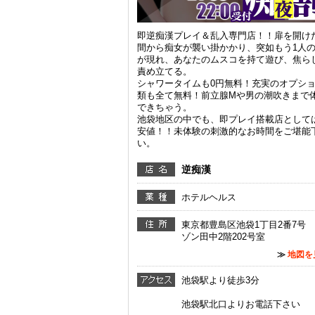
即逆痴漢プレイ＆乱入専門店！！扉を開け
間から痴女が襲い掛かかり、突如もう1人
が現れ、あなたのムスコを持て遊び、焦ら
責め立てる。
シャワータイムも0円無料！充実のオプシ
類も全て無料！前立腺Mや男の潮吹きまで
できちゃう。
池袋地区の中でも、即プレイ搭載店として
安値！！未体験の刺激的なお時間をご堪能
い。
逆痴漢
ホテルヘルス
東京都豊島区池袋1丁目2番7号
ゾン田中2階202号室
≫
地図を
池袋駅より徒歩3分
池袋駅北口よりお電話下さい