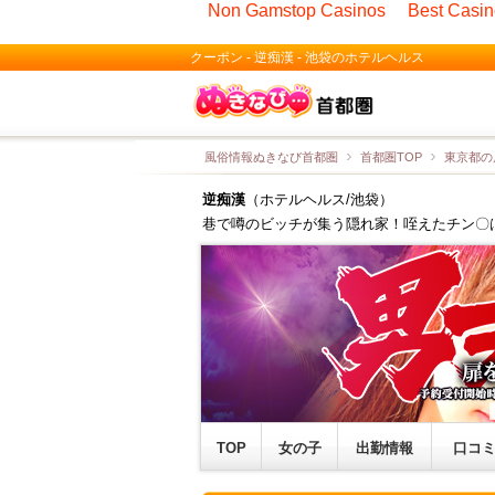
Non Gamstop Casinos
Best Casi
クーポン - 逆痴漢 - 池袋のホテルヘルス
風俗情報ぬきなび首都圏
首都圏TOP
東京都の
逆痴漢
（ホテルヘルス/池袋）
巷で噂のビッチが集う隠れ家！咥えたチン〇
TOP
女の子
出勤情報
口コ