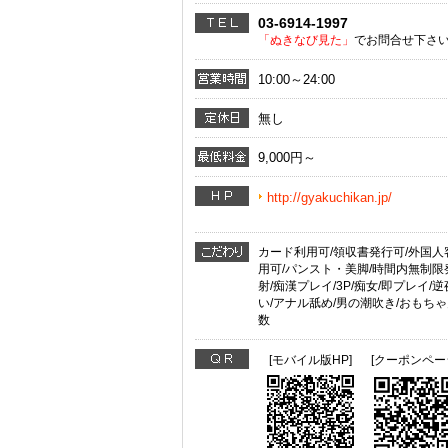
03-6914-1997
「ぬきなび見た」
でお問合せ下さ
10:00～24:00
無し
9,000円～
http://gyakuchikan.jp/
カード利用可/領収書発行可/外国人
用可/パンスト・美脚/時間内無制限
射/痴漢プレイ/3P/痴女/即プレイ/
い/アナル舐め/男の潮吹き/おもち
数
[モバイル版HP]
[クーポンペー