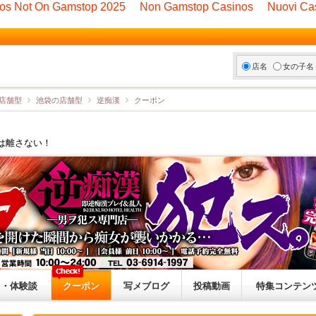
nos Not On Gamstop 2025
Non Gamstop Casinos
Nuovi Cas
店名
女の子名
店舗型
池袋の店舗型
逆痴漢
クーポン
は離さない！
ミ・体験談
クーポン
写メブログ
投稿動画
特集コンテン