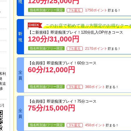
120
分/
25,000
円
指名料別途/フリー限定
1750
ポイント
7
％還元
貯まる！
い
このお店で初めて遊ぶ方限定のお得なクー
【ご新規様】即逆痴漢プレイ！120分乱入OP付きコース
120
分/
31,000
円
指名料別途/フリー限定
2170
ポイント
7
％還元
貯まる！
【会員様】即逆痴漢プレイ！60分コース
60
分/
12,000
円
客利
発
逆夜這
指名料別途/フリー限定
360
ポイント
3
％還元
貯まる！
ゃ多
【会員様】即逆痴漢プレイ！75分コース
ジ]
75
分/
15,000
円
指名料別途/フリー限定
450
ポイント
3
％還元
貯まる！