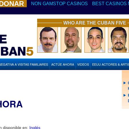
 DONAR
NON GAMSTOP CASINOS
BEST CASINOS 
WHO ARE THE CUBAN FIVE
NEGATIVA A VISITAS FAMILIARES
ACTÚE AHORA
VIDEOS
EEUU ACTORES & ARTI
HORA
n disponible en:
Inglés