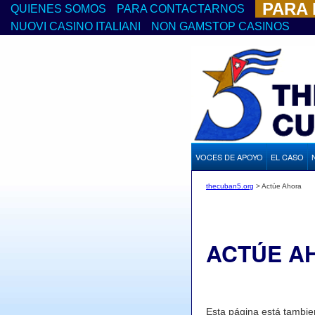
PARA
QUIENES SOMOS
PARA CONTACTARNOS
NUOVI CASINO ITALIANI
NON GAMSTOP CASINOS
VOCES DE APOYO
EL CASO
thecuban5.org
>
Actúe Ahora
ACTÚE A
Esta página está tambie