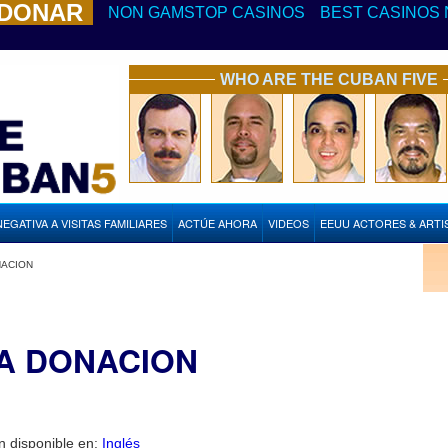
 DONAR
NON GAMSTOP CASINOS
BEST CASINOS 
WHO ARE THE CUBAN FIVE
NEGATIVA A VISITAS FAMILIARES
ACTÚE AHORA
VIDEOS
EEUU ACTORES & ARTI
NACION
A DONACION
n disponible en:
Inglés