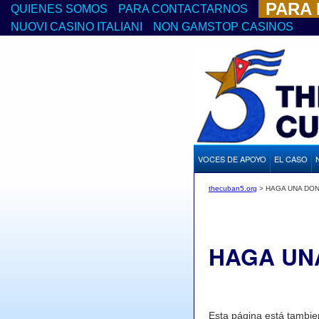
PARA
QUIENES SOMOS
PARA CONTACTARNOS
NUOVI CASINO ITALIANI
NON GAMSTOP CASINOS
VOCES DE APOYO
EL CASO
thecuban5.org
>
HAGA UNA DO
HAGA UN
Esta página está tambie