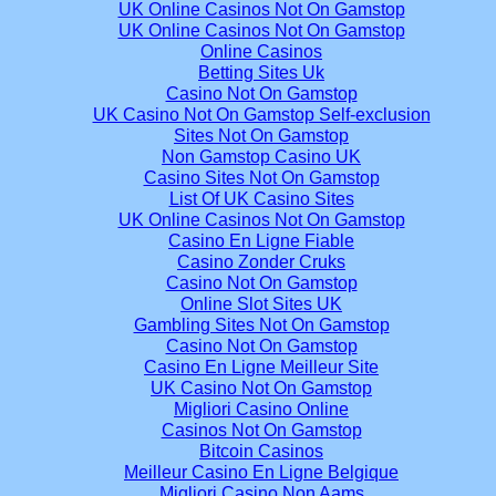
UK Online Casinos Not On Gamstop
UK Online Casinos Not On Gamstop
Online Casinos
Betting Sites Uk
Casino Not On Gamstop
UK Casino Not On Gamstop Self-exclusion
Sites Not On Gamstop
Non Gamstop Casino UK
Casino Sites Not On Gamstop
List Of UK Casino Sites
UK Online Casinos Not On Gamstop
Casino En Ligne Fiable
Casino Zonder Cruks
Casino Not On Gamstop
Online Slot Sites UK
Gambling Sites Not On Gamstop
Casino Not On Gamstop
Casino En Ligne Meilleur Site
UK Casino Not On Gamstop
Migliori Casino Online
Casinos Not On Gamstop
Bitcoin Casinos
Meilleur Casino En Ligne Belgique
Migliori Casino Non Aams