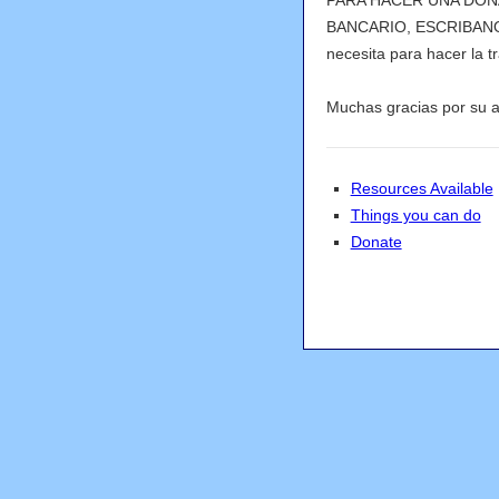
PARA HACER UNA DON
BANCARIO, ESCRIBAN
necesita para hacer la t
Muchas gracias por su 
Resources Available
Things you can do
Donate