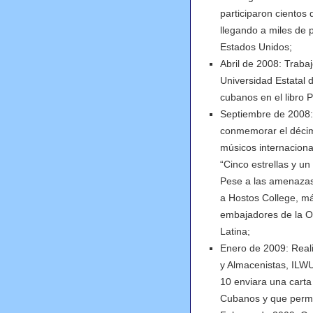
participaron cientos
llegando a miles de 
Estados Unidos;
Abril de 2008: Traba
Universidad Estatal d
cubanos en el libro 
Septiembre de 2008: 
conmemorar el décim
músicos internacional
“Cinco estrellas y u
Pese a las amenazas
a Hostos College, m
embajadores de la ON
Latina;
Enero de 2009: Reali
y Almacenistas, ILWU
10 enviara una carta
Cubanos y que permita