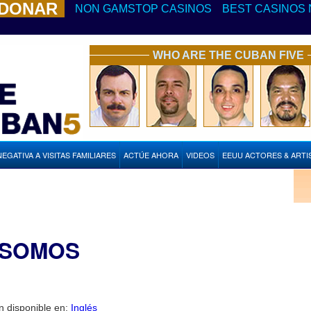
 DONAR
NON GAMSTOP CASINOS
BEST CASINOS 
WHO ARE THE CUBAN FIVE
NEGATIVA A VISITAS FAMILIARES
ACTÚE AHORA
VIDEOS
EEUU ACTORES & ARTI
 SOMOS
n disponible en:
Inglés