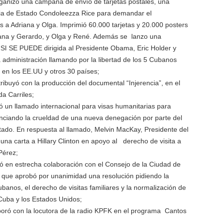
ganizó una campaña de envío de tarjetas postales, una
aria de Estado Condoleezza Rice para demandar el
s a Adriana y Olga. Imprimió 60.000 tarjetas y 20.000 posters
iana y Gerardo, y Olga y René. Además se lanzo una
SI SE PUEDE dirigida al Presidente Obama, Eric Holder y
 administración llamando por la libertad de los 5 Cubanos
 en los EE.UU y otros 30 países;
ibuyó con la producción del documental “Injerencia”, en el
a Carriles;
zó un llamado internacional para visas humanitarias para
nciando la crueldad de una nueva denegación por parte del
ado. En respuesta al llamado, Melvin MacKay, Presidente del
una carta a Hillary Clinton en apoyo al derecho de visita a
Pérez;
jó en estrecha colaboración con el Consejo de la Ciudad de
 que aprobó por unanimidad una resolución pidiendo la
ubanos, el derecho de visitas familiares y la normalización de
 Cuba y los Estados Unidos;
oró con la locutora de la radio KPFK en el programa Cantos