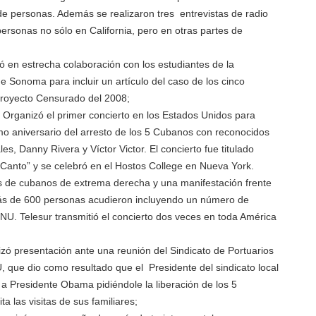
 de personas. Además se realizaron tres entrevistas de radio
personas no sólo en California, pero en otras partes de
jó en estrecha colaboración con los estudiantes de la
e Sonoma para incluir un artículo del caso de los cinco
Proyecto Censurado del 2008;
Organizó el primer concierto en los Estados Unidos para
o aniversario del arresto de los 5 Cubanos con reconocidos
es, Danny Rivera y Víctor Victor. El concierto fue titulado
n Canto” y se celebró en el Hostos College en Nueva York.
 de cubanos de extrema derecha y una manifestación frente
ás de 600 personas acudieron incluyendo un número de
U. Telesur transmitió el concierto dos veces en toda América
zó presentación ante una reunión del Sindicato de Portuarios
, que dio como resultado que el Presidente del sindicato local
 a Presidente Obama pidiéndole la liberación de los 5
 las visitas de sus familiares;