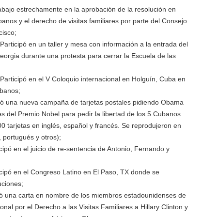
bajo estrechamente en la aprobación de la resolución en
anos y el derecho de visitas familiares por parte del Consejo
cisco;
articipó en un taller y mesa con información a la entrada del
orgia durante una protesta para cerrar la Escuela de las
articipó en el V Coloquio internacional en Holguín, Cuba en
ubanos;
ó una nueva campaña de tarjetas postales pidiendo Obama
s del Premio Nobel para pedir la libertad de los 5 Cubanos.
0 tarjetas en inglés, español y francés. Se reprodujeron en
 portugués y otros);
cipó en el juicio de re-sentencia de Antonio, Fernando y
cipó en el Congreso Latino en El Paso, TX donde se
uciones;
ó una carta en nombre de los miembros estadounidenses de
onal por el Derecho a las Visitas Familiares a Hillary Clinton y