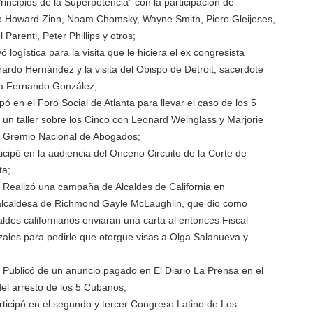
rincipios de la Superpotencia” con la participación de
 Howard Zinn, Noam Chomsky, Wayne Smith, Piero Gleijeses,
Parenti, Peter Phillips y otros;
logística para la visita que le hiciera el ex congresista
ardo Hernández y la visita del Obispo de Detroit, sacerdote
 Fernando González;
ipó en el Foro Social de Atlanta para llevar el caso de los 5
un taller sobre los Cinco con Leonard Weinglass y Marjorie
l Gremio Nacional de Abogados;
icipó en la audiencia del Onceno Circuito de la Corte de
ta;
 Realizó una campaña de Alcaldes de California en
 alcaldesa de Richmond Gayle McLaughlin, que dio como
ldes californianos enviaran una carta al entonces Fiscal
ales para pedirle que otorgue visas a Olga Salanueva y
Publicó de un anuncio pagado en El Diario La Prensa en el
el arresto de los 5 Cubanos;
ticipó en el segundo y tercer Congreso Latino de Los