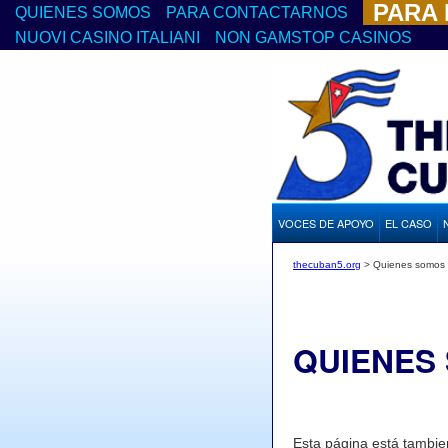
PARA
QUIENES SOMOS
PARA CONTACTARNOS
NUOVI CASINO ITALIANI
NON GAMSTOP CASINOS
VOCES DE APOYO
EL CASO
thecuban5.org
>
Quienes somos
QUIENES
Esta página está tambie