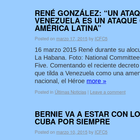
RENÉ GONZÁLEZ: “UN ATA
VENEZUELA ES UN ATAQUE
AMÉRICA LATINA”
Posted on
marzo 17, 2015
by
ICFC5
16 marzo 2015 René durante su aloc
La Habana. Foto: National Committee
Five. Comentando el reciente decreto
que tilda a Venezuela como una amen
nacional, el Héroe
more »
Posted in
Últimas Noticias
|
Leave a comment
BERNIE VA A ESTAR CON L
CUBA POR SIEMPRE
Posted on
marzo 10, 2015
by
ICFC5